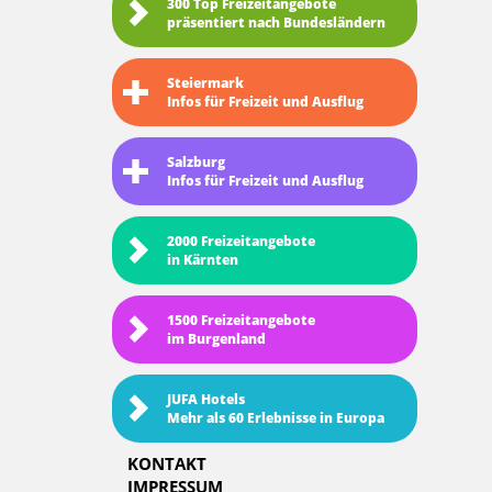
300 Top Freizeitangebote
präsentiert nach Bundesländern
Steiermark
Infos für Freizeit und Ausflug
Salzburg
Infos für Freizeit und Ausflug
2000 Freizeitangebote
in Kärnten
1500 Freizeitangebote
im Burgenland
JUFA Hotels
Mehr als 60 Erlebnisse in Europa
KONTAKT
IMPRESSUM