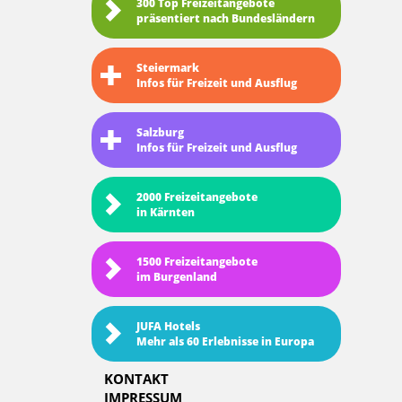
300 Top Freizeitangebote
präsentiert nach Bundesländern
Steiermark
Infos für Freizeit und Ausflug
Salzburg
Infos für Freizeit und Ausflug
2000 Freizeitangebote
in Kärnten
1500 Freizeitangebote
im Burgenland
JUFA Hotels
Mehr als 60 Erlebnisse in Europa
KONTAKT
IMPRESSUM