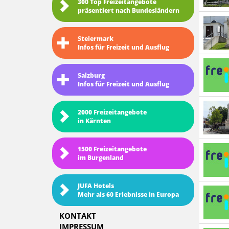
300 Top Freizeitangebote
präsentiert nach Bundesländern
Steiermark
Infos für Freizeit und Ausflug
Salzburg
Infos für Freizeit und Ausflug
2000 Freizeitangebote
in Kärnten
1500 Freizeitangebote
im Burgenland
JUFA Hotels
Mehr als 60 Erlebnisse in Europa
KONTAKT
IMPRESSUM