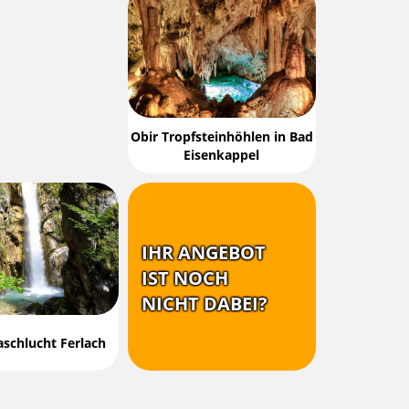
Obir Tropfsteinhöhlen in Bad
Eisenkappel
IHR ANGEBOT
IST NOCH
NICHT DABEI?
schlucht Ferlach