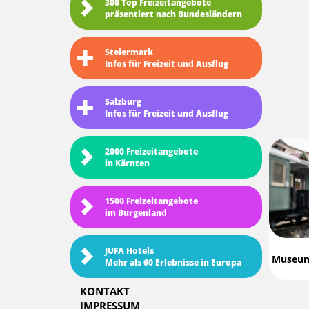
300 Top Freizeitangebote
präsentiert nach Bundesländern
Steiermark
Infos für Freizeit und Ausflug
Salzburg
Infos für Freizeit und Ausflug
2000 Freizeitangebote
in Kärnten
1500 Freizeitangebote
im Burgenland
JUFA Hotels
Museum 
Mehr als 60 Erlebnisse in Europa
KONTAKT
IMPRESSUM