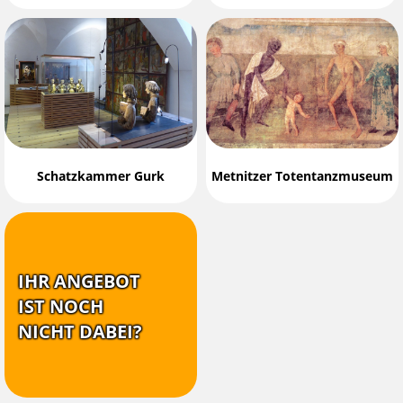
Schatzkammer Gurk
Metnitzer Totentanzmuseum
IHR ANGEBOT
IST NOCH
NICHT DABEI?