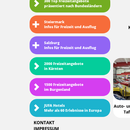
300 Top Freizeitangebote
präsentiert nach Bundesländern
Steiermark
Infos für Freizeit und Ausflug
Salzburg
Infos für Freizeit und Ausflug
2000 Freizeitangebote
in Kärnten
1500 Freizeitangebote
im Burgenland
JUFA Hotels
Auto- 
Mehr als 60 Erlebnisse in Europa
Taf
KONTAKT
IMPRESSUM