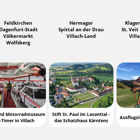
Feldkirchen
Hermagor
Klage
Klagenfurt-Stadt
Spittal an der Drau
St. Veit
Völkermarkt
Villach-Land
Vill
Wolfsberg
und Motorradmuseum
Stift St. Paul im Lavanttal -
Ausflugzi
-Timer in Villach
das Schatzhaus Kärntens