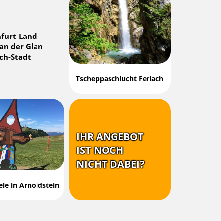
nfurt-Land
 an der Glan
ach-Stadt
Tscheppaschlucht Ferlach
IHR ANGEBOT
IST NOCH
NICHT DABEI?
ele in Arnoldstein