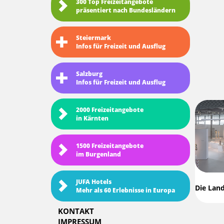
300 Top Freizeitangebote
präsentiert nach Bundesländern
Steiermark
Infos für Freizeit und Ausflug
Salzburg
Infos für Freizeit und Ausflug
2000 Freizeitangebote
in Kärnten
1500 Freizeitangebote
im Burgenland
JUFA Hotels
Die Lan
Mehr als 60 Erlebnisse in Europa
KONTAKT
IMPRESSUM