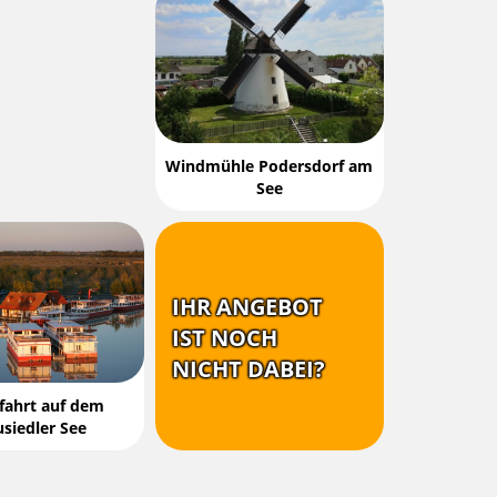
Windmühle Podersdorf am
See
IHR ANGEBOT
IST NOCH
NICHT DABEI?
ffahrt auf dem
siedler See