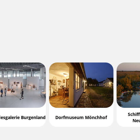
Schif
desgalerie Burgenland
Dorfmuseum Mönchhof
Neu