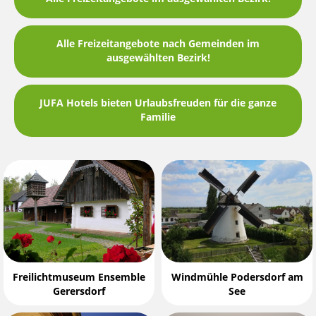
Alle Freizeitangebote nach Gemeinden im
ausgewählten Bezirk!
JUFA Hotels bieten Urlaubsfreuden für die ganze
Familie
Freilichtmuseum Ensemble
Windmühle Podersdorf am
Gerersdorf
See