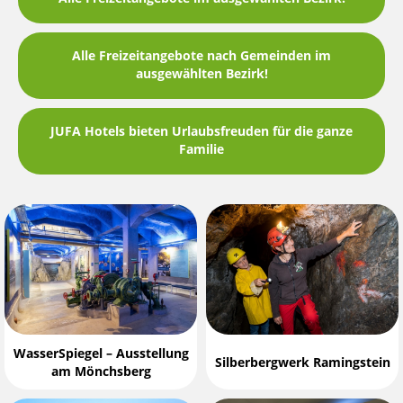
Alle Freizeitangebote nach Gemeinden im
ausgewählten Bezirk!
JUFA Hotels bieten Urlaubsfreuden für die ganze
Familie
WasserSpiegel – Ausstellung
Silberbergwerk Ramingstein
am Mönchsberg