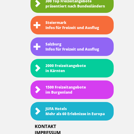
300 Top Freizeitangebote
präsentiert nach Bundesländern
Steiermark
Infos für Freizeit und Ausflug
Salzburg
Infos für Freizeit und Ausflug
2000 Freizeitangebote
in Kärnten
1500 Freizeitangebote
im Burgenland
JUFA Hotels
Mehr als 60 Erlebnisse in Europa
KONTAKT
IMPRESSUM