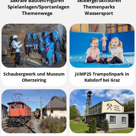
Sakrale Bauten/Figuren
Skiberge/Skitouren
Spielanlagen/Sportanlagen
Themenparks
Themenwege
Wassersport
Schaubergwerk und Museum
JUMP25 Trampolinpark in
Oberzeiring
Kalsdorf bei Graz