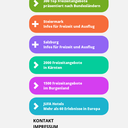
300 Top Freizeitangebote
präsentiert nach Bundesländern
Steiermark
Infos für Freizeit und Ausflug
Salzburg
Infos für Freizeit und Ausflug
2000 Freizeitangebote
in Kärnten
1500 Freizeitangebote
im Burgenland
JUFA Hotels
Mehr als 60 Erlebnisse in Europa
KONTAKT
IMPRESSUM