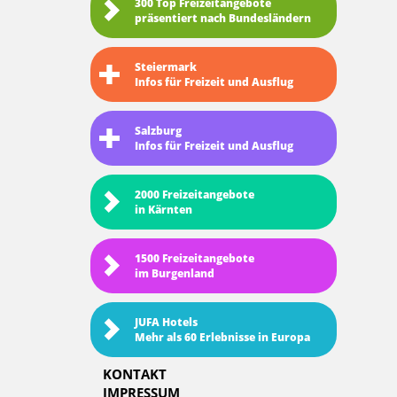
300 Top Freizeitangebote
präsentiert nach Bundesländern
Steiermark
Infos für Freizeit und Ausflug
Salzburg
Infos für Freizeit und Ausflug
2000 Freizeitangebote
in Kärnten
1500 Freizeitangebote
im Burgenland
JUFA Hotels
Mehr als 60 Erlebnisse in Europa
KONTAKT
IMPRESSUM