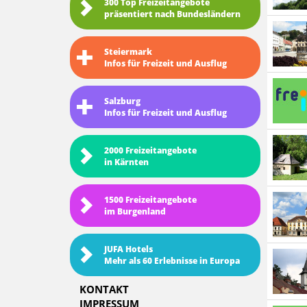
300 Top Freizeitangebote
präsentiert nach Bundesländern
Steiermark
Infos für Freizeit und Ausflug
Salzburg
Infos für Freizeit und Ausflug
2000 Freizeitangebote
in Kärnten
1500 Freizeitangebote
im Burgenland
JUFA Hotels
Mehr als 60 Erlebnisse in Europa
KONTAKT
IMPRESSUM