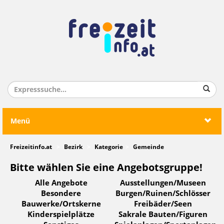
Menü
Freizeitinfo.at
Bezirk
Kategorie
Gemeinde
Bitte wählen Sie eine Angebotsgruppe!
Alle Angebote
Ausstellungen/Museen
Besondere
Burgen/Ruinen/Schlösser
Bauwerke/Ortskerne
Freibäder/Seen
Kinderspielplätze
Sakrale Bauten/Figuren