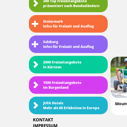
300 Top Freizeitangebote
präsentiert nach Bundesländern
Steiermark
Infos für Freizeit und Ausflug
Salzburg
Infos für Freizeit und Ausflug
2000 Freizeitangebote
in Kärnten
1500 Freizeitangebote
im Burgenland
JUFA Hotels
Mount
Mehr als 60 Erlebnisse in Europa
KONTAKT
IMPRESSUM