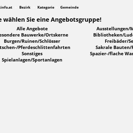
tinfo.at
Bezirk
Kategorie
Gemeinde
e wählen Sie eine Angebotsgruppe!
Alle Angebote
Ausstellungen/
esondere Bauwerke/Ortskerne
Bibliotheken/Lu
Burgen/Ruinen/Schlösser
Freibäder/S
tschen-/Pferdeschlittenfahrten
Sakrale Bauten/
Sonstiges
Spazier-/flache W
Spielanlagen/Sportanlagen