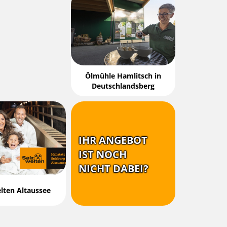
Ölmühle Hamlitsch in
Deutschlandsberg
IHR ANGEBOT
IST NOCH
NICHT DABEI?
lten Altaussee