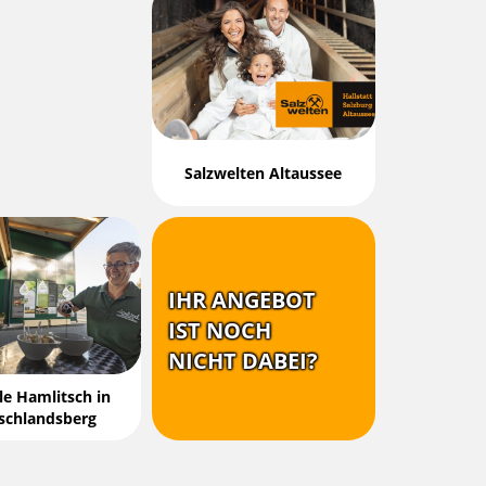
Salzwelten Altaussee
IHR ANGEBOT
IST NOCH
NICHT DABEI?
e Hamlitsch in
schlandsberg