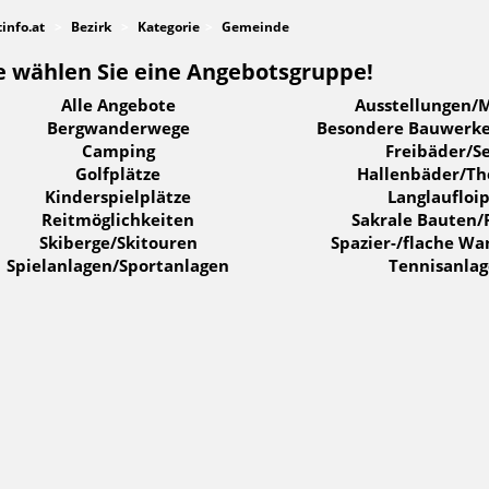
tinfo.at
Bezirk
Kategorie
Gemeinde
e wählen Sie eine Angebotsgruppe!
Alle Angebote
Ausstellungen/
Bergwanderwege
Besondere Bauwerke
Camping
Freibäder/S
Golfplätze
Hallenbäder/T
Kinderspielplätze
Langlaufloi
Reitmöglichkeiten
Sakrale Bauten/
Skiberge/Skitouren
Spazier-/flache W
Spielanlagen/Sportanlagen
Tennisanla