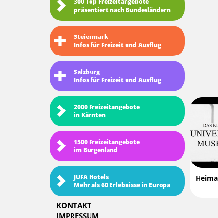
300 Top Freizeitangebote
präsentiert nach Bundesländern
Steiermark
Infos für Freizeit und Ausflug
Salzburg
Infos für Freizeit und Ausflug
2000 Freizeitangebote
in Kärnten
1500 Freizeitangebote
im Burgenland
JUFA Hotels
Heima
Mehr als 60 Erlebnisse in Europa
KONTAKT
IMPRESSUM