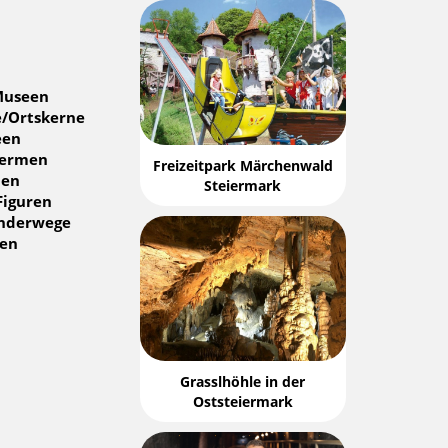
Museen
/Ortskerne
een
hermen
Freizeitpark Märchenwald
pen
Steiermark
Figuren
anderwege
gen
Grasslhöhle in der
Oststeiermark