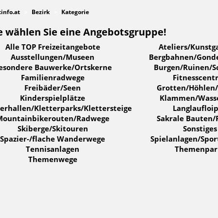
tinfo.at
Bezirk
Kategorie
e wählen Sie eine Angebotsgruppe!
Alle TOP Freizeitangebote
Ateliers/Kunstg
Ausstellungen/Museen
Bergbahnen/Gond
esondere Bauwerke/Ortskerne
Burgen/Ruinen/S
Familienradwege
Fitnesscent
Freibäder/Seen
Grotten/Höhlen/
Kinderspielplätze
Klammen/Wasse
terhallen/Kletterparks/Klettersteige
Langlaufloi
Mountainbikerouten/Radwege
Sakrale Bauten/
Skiberge/Skitouren
Sonstiges
Spazier-/flache Wanderwege
Spielanlagen/Spor
Tennisanlagen
Themenpar
Themenwege