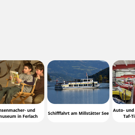
hsenmacher- und
Auto- un
Schifffahrt am Millstätter See
museum in Ferlach
Taf-T