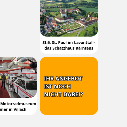
Stift St. Paul im Lavanttal -
das Schatzhaus Kärntens
IHR ANGEBOT
IST NOCH
NICHT DABEI?
d Motorradmuseum
imer in Villach