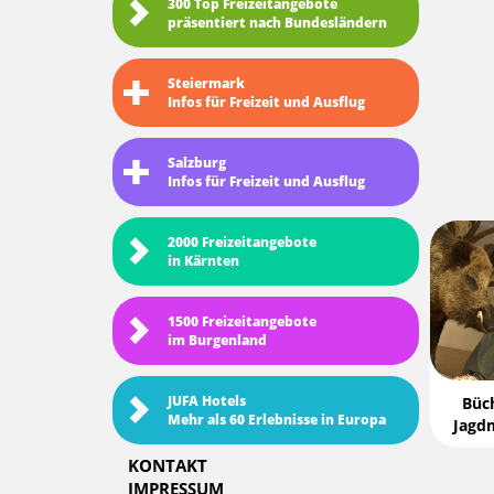
300 Top Freizeitangebote
präsentiert nach Bundesländern
Steiermark
Infos für Freizeit und Ausflug
Salzburg
Infos für Freizeit und Ausflug
2000 Freizeitangebote
in Kärnten
1500 Freizeitangebote
im Burgenland
JUFA Hotels
Büc
Mehr als 60 Erlebnisse in Europa
Jagd
KONTAKT
IMPRESSUM