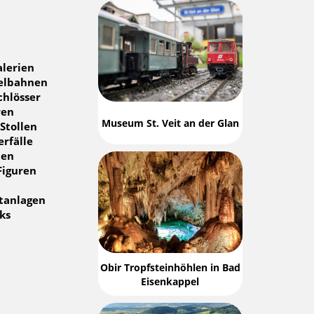
alerien
elbahnen
chlösser
ren
Museum St. Veit an der Glan
Stollen
rfälle
pen
Figuren
tanlagen
ks
Obir Tropfsteinhöhlen in Bad
Eisenkappel