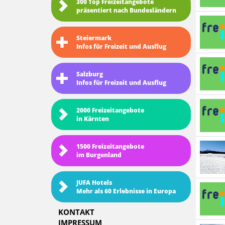
300 Top Freizeitangebote
präsentiert nach Bundesländern
Steiermark
Infos für Freizeit und Ausflug
Salzburg
Infos für Freizeit und Ausflug
2000 Freizeitangebote
in Kärnten
1500 Freizeitangebote
im Burgenland
JUFA Hotels
Mehr als 60 Erlebnisse in Europa
KONTAKT
IMPRESSUM