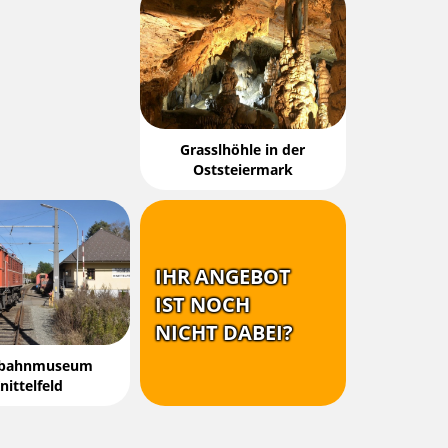
Grasslhöhle in der
Oststeiermark
IHR ANGEBOT
IST NOCH
NICHT DABEI?
nbahnmuseum
nittelfeld