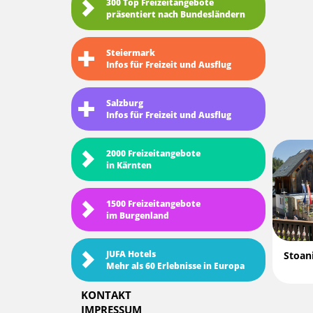
300 Top Freizeitangebote
präsentiert nach Bundesländern
Steiermark
Infos für Freizeit und Ausflug
Salzburg
Infos für Freizeit und Ausflug
2000 Freizeitangebote
in Kärnten
1500 Freizeitangebote
im Burgenland
JUFA Hotels
Stoan
Mehr als 60 Erlebnisse in Europa
KONTAKT
IMPRESSUM