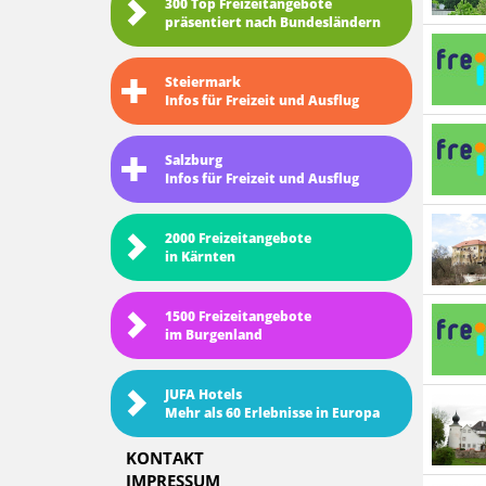
300 Top Freizeitangebote
präsentiert nach Bundesländern
Steiermark
Infos für Freizeit und Ausflug
Salzburg
Infos für Freizeit und Ausflug
2000 Freizeitangebote
in Kärnten
1500 Freizeitangebote
im Burgenland
JUFA Hotels
Mehr als 60 Erlebnisse in Europa
KONTAKT
IMPRESSUM