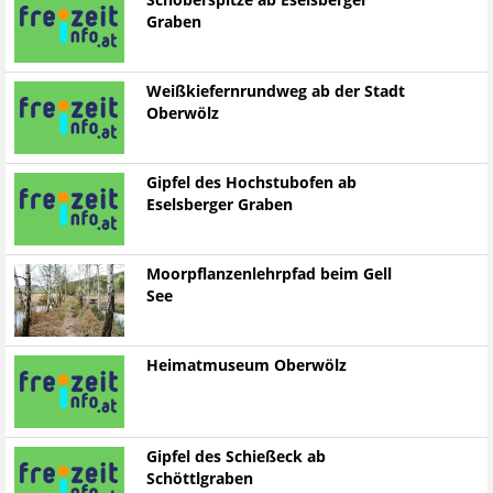
Schoberspitze ab Eselsberger
Graben
Weißkiefernrundweg ab der Stadt
Oberwölz
Gipfel des Hochstubofen ab
Eselsberger Graben
Moorpflanzenlehrpfad beim Gell
See
Heimatmuseum Oberwölz
Gipfel des Schießeck ab
Schöttlgraben