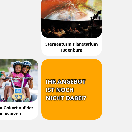
Sternenturm Planetarium
Judenburg
IHR ANGEBOT
IST NOCH
NICHT DABEI?
n Gokart auf der
ochwurzen