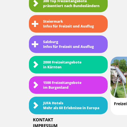
300 Top Freizeitangebote
präsentiert nach Bundesländern
Steiermark
Infos für Freizeit und Ausflug
Salzburg
Infos für Freizeit und Ausflug
2000 Freizeitangebote
in Kärnten
1500 Freizeitangebote
im Burgenland
JUFA Hotels
Freize
Mehr als 60 Erlebnisse in Europa
KONTAKT
IMPRESSUM