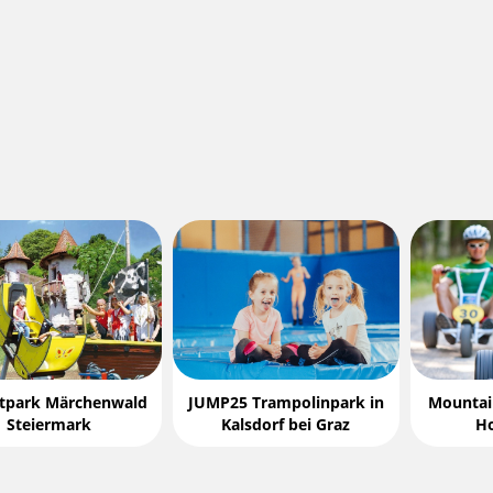
itpark Märchenwald
JUMP25 Trampolinpark in
Mountai
Steiermark
Kalsdorf bei Graz
H