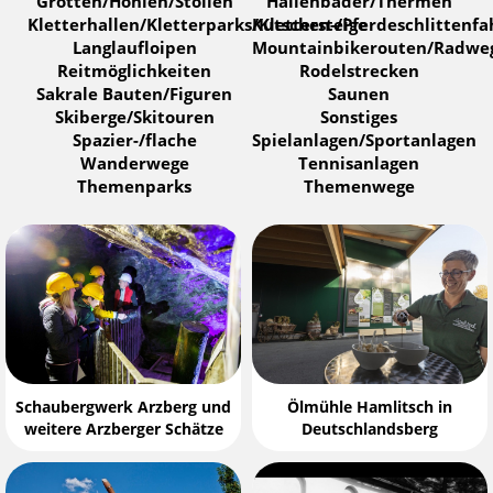
Grotten/Höhlen/Stollen
Hallenbäder/Thermen
Kletterhallen/Kletterparks/Klettersteige
Kutschen-/Pferdeschlittenfa
Langlaufloipen
Mountainbikerouten/Radwe
Reitmöglichkeiten
Rodelstrecken
Sakrale Bauten/Figuren
Saunen
Skiberge/Skitouren
Sonstiges
Spazier-/flache
Spielanlagen/Sportanlagen
Wanderwege
Tennisanlagen
Themenparks
Themenwege
Schaubergwerk Arzberg und
Ölmühle Hamlitsch in
weitere Arzberger Schätze
Deutschlandsberg