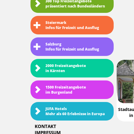
300 Top Freizeitangebote
präsentiert nach Bundesländern
Steiermark
Infos für Freizeit und Ausflug
Salzburg
Infos für Freizeit und Ausflug
2000 Freizeitangebote
in Kärnten
1500 Freizeitangebote
im Burgenland
JUFA Hotels
Stadtau
Mehr als 60 Erlebnisse in Europa
in
KONTAKT
IMPRESSUM