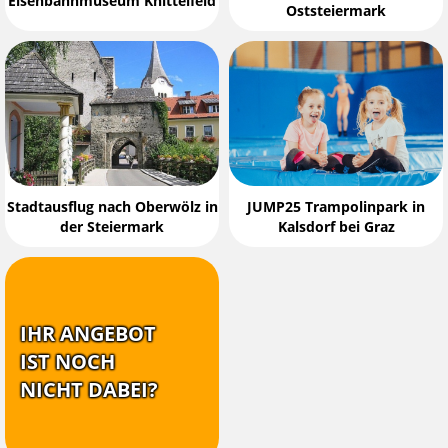
Eisenbahnmuseum Knittelfeld
Oststeiermark
Stadtausflug nach Oberwölz in
JUMP25 Trampolinpark in
der Steiermark
Kalsdorf bei Graz
IHR ANGEBOT
IST NOCH
NICHT DABEI?