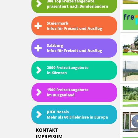
300 Top Freizeitangebote
präsentiert nach Bundesländern
Steiermark
Infos für Freizeit und Ausflug
Salzburg
Infos für Freizeit und Ausflug
2000 Freizeitangebote
in Kärnten
1500 Freizeitangebote
im Burgenland
JUFA Hotels
Mehr als 60 Erlebnisse in Europa
KONTAKT
IMPRESSUM